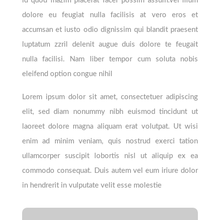
id quod mazim placerat facer possim assum.vel illum
dolore eu feugiat nulla facilisis at vero eros et
accumsan et iusto odio dignissim qui blandit praesent
luptatum zzril delenit augue duis dolore te feugait
nulla facilisi. Nam liber tempor cum soluta nobis
eleifend option congue nihil
Lorem ipsum dolor sit amet, consectetuer adipiscing
elit, sed diam nonummy nibh euismod tincidunt ut
laoreet dolore magna aliquam erat volutpat. Ut wisi
enim ad minim veniam, quis nostrud exerci tation
ullamcorper suscipit lobortis nisl ut aliquip ex ea
commodo consequat. Duis autem vel eum iriure dolor
in hendrerit in vulputate velit esse molestie