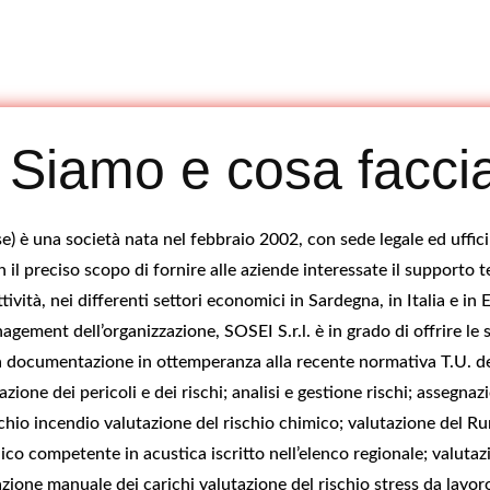
 Siamo e cosa facc
ese) è una società nata nel febbraio 2002, con sede legale ed uffici
 il preciso scopo di fornire alle aziende interessate il supporto t
attività, nei differenti settori economici in Sardegna, in Italia e 
agement dell’organizzazione, SOSEI S.r.l. è in grado di offrire le s
va documentazione in ottemperanza alla recente normativa T.U. del
azione dei pericoli e dei rischi; analisi e gestione rischi; assegn
ischio incendio valutazione del rischio chimico; valutazione del R
co competente in acustica iscritto nell’elenco regionale; valutaz
zione manuale dei carichi valutazione del rischio stress da lavor