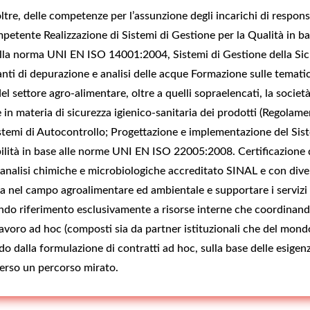
tre, delle competenze per l’assunzione degli incarichi di respons
etente Realizzazione di Sistemi di Gestione per la Qualità in 
alla norma UNI EN ISO 14001:2004, Sistemi di Gestione della Sic
 di depurazione e analisi delle acque Formazione sulle tematiche
el settore agro-alimentare, oltre a quelli sopraelencati, la società 
in materia di sicurezza igienico-sanitaria dei prodotti (Regolam
stemi di Autocontrollo; Progettazione e implementazione del S
ilità in base alle norme UNI EN ISO 22005:2008. Certificazione di
 analisi chimiche e microbiologiche accreditato SINAL e con diversi
erca nel campo agroalimentare ed ambientale e supportare i servizi 
facendo riferimento esclusivamente a risorse interne che coordinan
 lavoro ad hoc (composti sia da partner istituzionali che del mondo
ndo dalla formulazione di contratti ad hoc, sulla base delle esige
averso un percorso mirato.