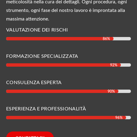
meticolosità nella cura dei dettagli. Ogni procedura, ogni
strumento, ogni fase del nostro lavoro è improntata alla
massima attenzione.
VALUTAZIONE DEI RISCHI
86%
86%
FORMAZIONE SPECIALIZZATA
92%
92%
CONSULENZA ESPERTA
90%
90%
ESPERIENZA E PROFESSIONALITÀ
96%
96%