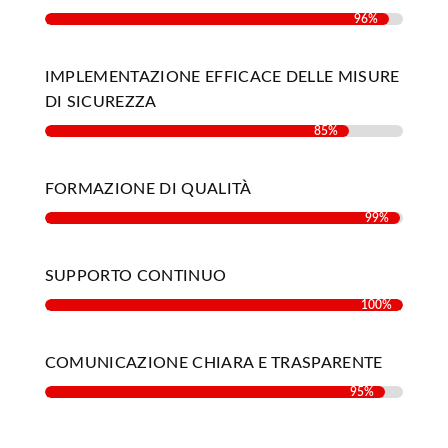
96%
96%
IMPLEMENTAZIONE EFFICACE DELLE MISURE
DI SICUREZZA
85%
85%
FORMAZIONE DI QUALITÀ
99%
99%
SUPPORTO CONTINUO
100%
100%
COMUNICAZIONE CHIARA E TRASPARENTE
95%
95%