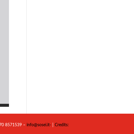
 070 8571539 –
info@sosei.it-
|
Credits: