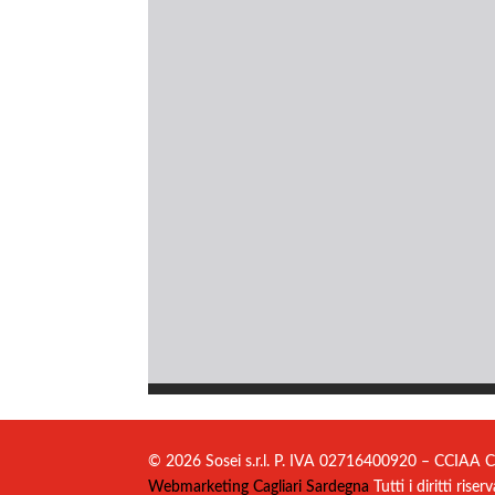
© 2026 Sosei s.r.l. P. IVA 02716400920 – CCIAA C
Webmarketing Cagliari Sardegna
Tutti i diritti riserv