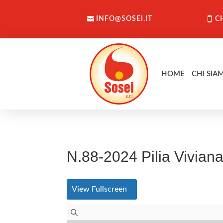
INFO@SOSEI.IT
C
HOME
CHI SIA
N.88-2024 Pilia Vivian
View Fullscreen