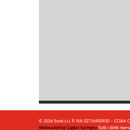
© 2026 Sosei s.r.l. P. IVA 02716400920 – CCIAA C
Webmarketing Cagliari Sardegna
Tutti i diritti riserv