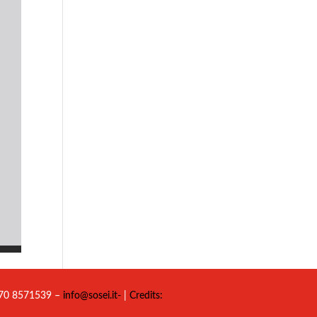
 070 8571539 –
info@sosei.it-
|
Credits: