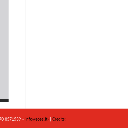
 070 8571539 –
info@sosei.it-
|
Credits: