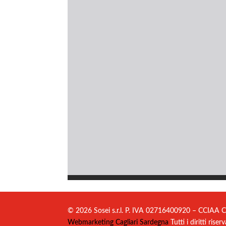
© 2026 Sosei s.r.l. P. IVA 02716400920 – CCIAA C
Webmarketing Cagliari Sardegna
Tutti i diritti riserv