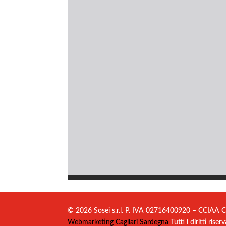
© 2026 Sosei s.r.l. P. IVA 02716400920 – CCIAA C
Webmarketing Cagliari Sardegna
Tutti i diritti riserv