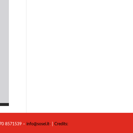
 070 8571539 –
info@sosei.it-
|
Credits: