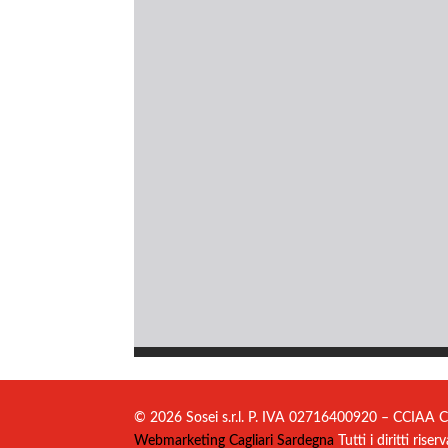
© 2026 Sosei s.r.l. P. IVA 02716400920 – CCIAA C
Webmarketing Cagliari Sardegna
Tutti i diritti riserv