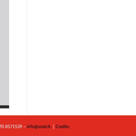
 070 8571539 –
info@sosei.it-
|
Credits: