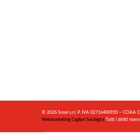
© 2026 Sosei s.r.l. P. IVA 02716400920 – CCIAA C
Webmarketing Cagliari Sardegna
Tutti i diritti riserv