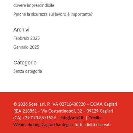
dovere imprescindibile
Perché la sicurezza sul lavoro è importante?
Archivi
Febbraio 2025
Gennaio 2025
Categorie
Senza categoria
© 2026 Sosei s.r.l. P. IVA 02716400920 – CCIAA Cagliari
REA 218851 – Via Costantinopoli, 32 – 09129 Cagliari
(CA) +39 070 8571539 –
info@sosei.it-
|
Credits:
Webmarketing Cagliari Sardegna
Tutti i diritti riservati