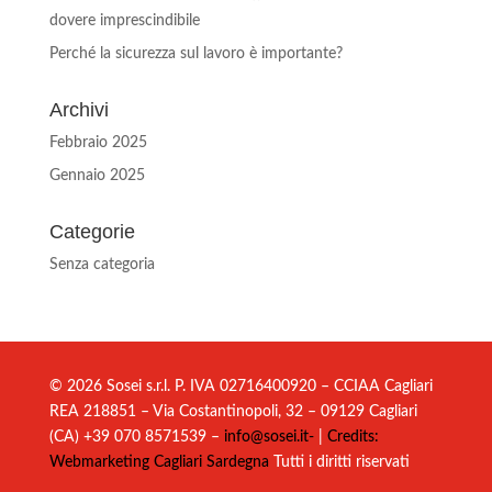
dovere imprescindibile
Perché la sicurezza sul lavoro è importante?
Archivi
Febbraio 2025
Gennaio 2025
Categorie
Senza categoria
© 2026 Sosei s.r.l. P. IVA 02716400920 – CCIAA Cagliari
REA 218851 – Via Costantinopoli, 32 – 09129 Cagliari
(CA) +39 070 8571539 –
info@sosei.it-
|
Credits:
Webmarketing Cagliari Sardegna
Tutti i diritti riservati