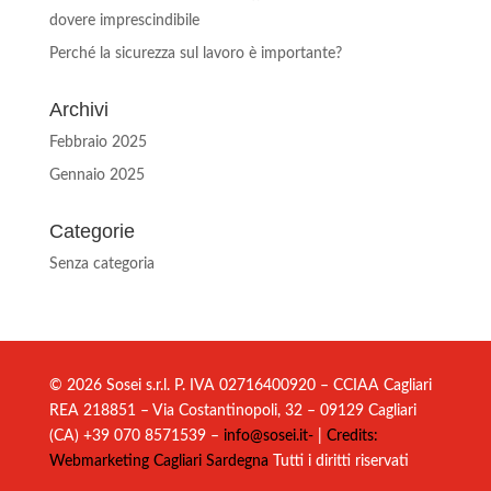
dovere imprescindibile
Perché la sicurezza sul lavoro è importante?
Archivi
Febbraio 2025
Gennaio 2025
Categorie
Senza categoria
© 2026 Sosei s.r.l. P. IVA 02716400920 – CCIAA Cagliari
REA 218851 – Via Costantinopoli, 32 – 09129 Cagliari
(CA) +39 070 8571539 –
info@sosei.it-
|
Credits:
Webmarketing Cagliari Sardegna
Tutti i diritti riservati