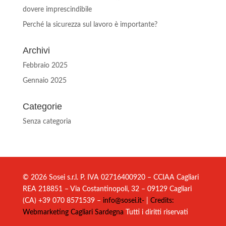
dovere imprescindibile
Perché la sicurezza sul lavoro è importante?
Archivi
Febbraio 2025
Gennaio 2025
Categorie
Senza categoria
© 2026 Sosei s.r.l. P. IVA 02716400920 – CCIAA Cagliari
REA 218851 – Via Costantinopoli, 32 – 09129 Cagliari
(CA) +39 070 8571539 –
info@sosei.it-
|
Credits:
Webmarketing Cagliari Sardegna
Tutti i diritti riservati