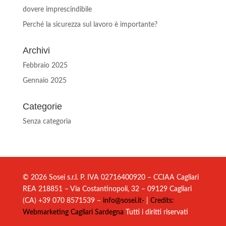
dovere imprescindibile
Perché la sicurezza sul lavoro è importante?
Archivi
Febbraio 2025
Gennaio 2025
Categorie
Senza categoria
© 2026 Sosei s.r.l. P. IVA 02716400920 – CCIAA Cagliari
REA 218851 – Via Costantinopoli, 32 – 09129 Cagliari
(CA) +39 070 8571539 –
info@sosei.it-
|
Credits:
Webmarketing Cagliari Sardegna
Tutti i diritti riservati