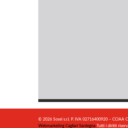
© 2026 Sosei s.r.l. P. IVA 02716400920 – CCIAA C
Webmarketing Cagliari Sardegna
Tutti i diritti riserv