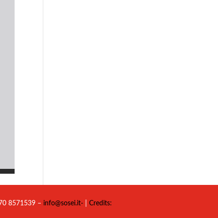
 070 8571539 –
info@sosei.it-
|
Credits: