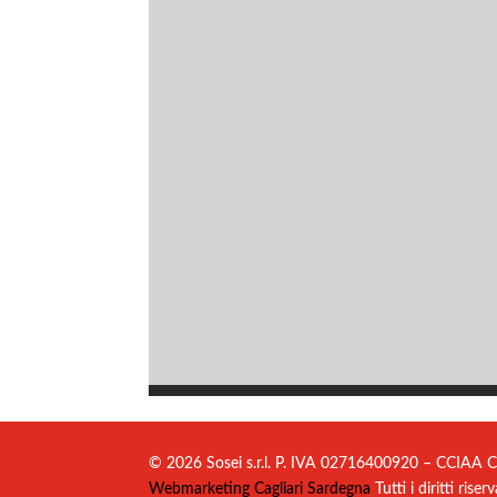
© 2026 Sosei s.r.l. P. IVA 02716400920 – CCIAA C
Webmarketing Cagliari Sardegna
Tutti i diritti riserv