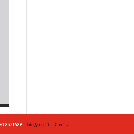
 070 8571539 –
info@sosei.it-
|
Credits: