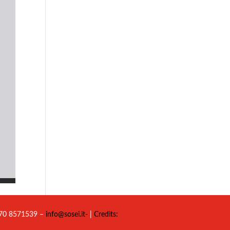
 070 8571539 –
info@sosei.it-
|
Credits: