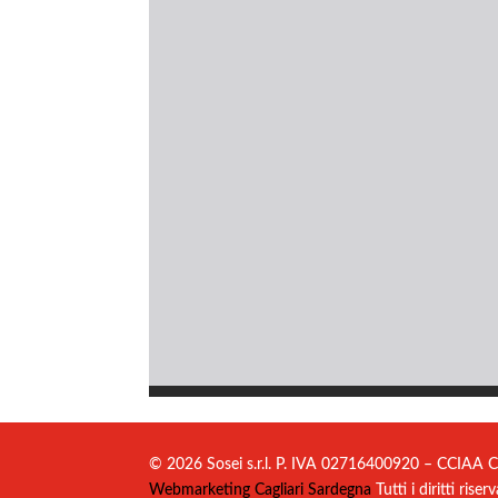
© 2026 Sosei s.r.l. P. IVA 02716400920 – CCIAA C
Webmarketing Cagliari Sardegna
Tutti i diritti riserv