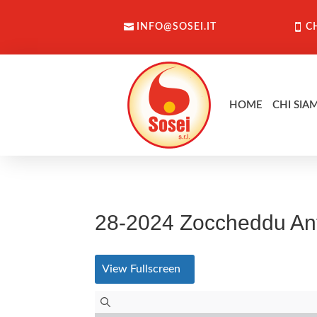
INFO@SOSEI.IT
C
HOME
CHI SIA
28-2024 Zoccheddu Ant
View Fullscreen