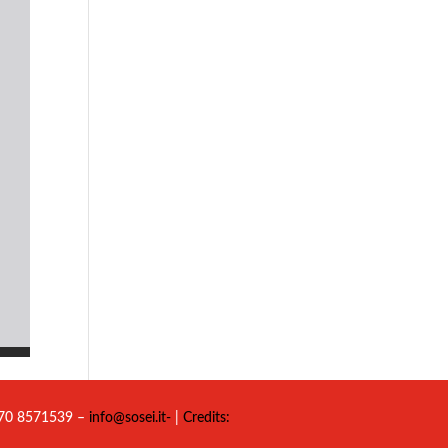
 070 8571539 –
info@sosei.it-
|
Credits: