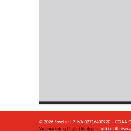
© 2026 Sosei s.r.l. P. IVA 02716400920 – CCIAA C
Webmarketing Cagliari Sardegna
Tutti i diritti riserv