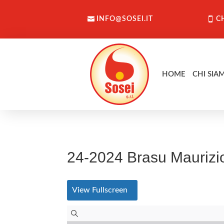
INFO@SOSEI.IT
C
HOME
CHI SIA
24-2024 Brasu Maurizi
View Fullscreen