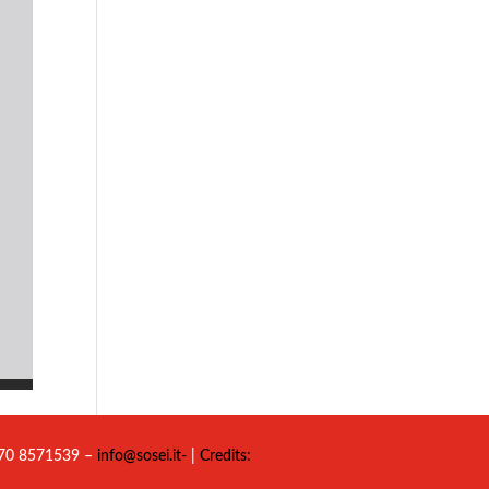
 070 8571539 –
info@sosei.it-
|
Credits: