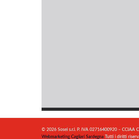
© 2026 Sosei s.r.l. P. IVA 02716400920 – CCIAA C
Webmarketing Cagliari Sardegna
Tutti i diritti riserv