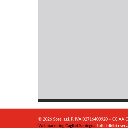
© 2026 Sosei s.r.l. P. IVA 02716400920 – CCIAA C
Webmarketing Cagliari Sardegna
Tutti i diritti riserv