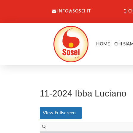
INFO@SOSEI.IT
C
HOME
CHI SIA
11-2024 Ibba Luciano
View Fullscreen