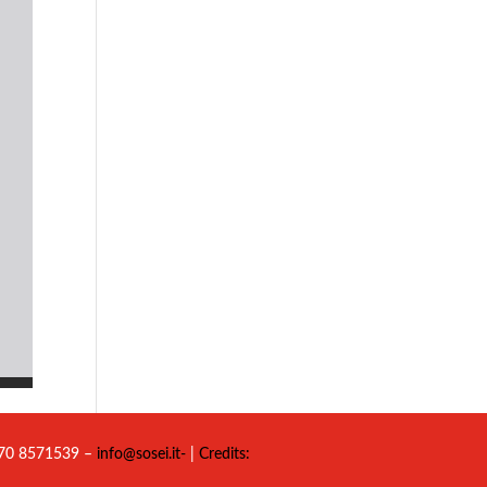
 070 8571539 –
info@sosei.it-
|
Credits: