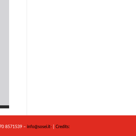
 070 8571539 –
info@sosei.it-
|
Credits: