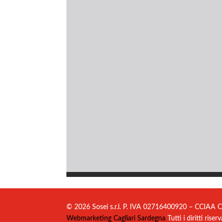
© 2026 Sosei s.r.l. P. IVA 02716400920 – CCIAA C
Webmarketing Cagliari Sardegna
Tutti i diritti riserv